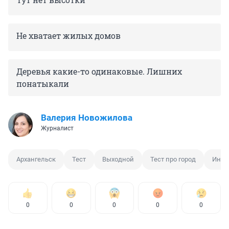
Не хватает жилых домов
Деревья какие-то одинаковые. Лишних
понатыкали
Валерия Новожилова
Журналист
Архангельск
Тест
Выходной
Тест про город
Инте
0
0
0
0
0