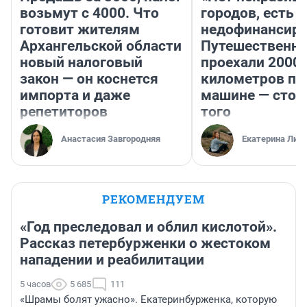
возьмут с 4000. Что
городов, есть
готовит жителям
недофинансиро
Архангельской области
Путешественн
новый налоговый
проехали 2000
закон — он коснется
километров по 
импорта и даже
машине — стои
репетиторов
того
Анастасия Завгородняя
Екатерина Лит
РЕКОМЕНДУЕМ
«Год преследовал и облил кислотой».
Рассказ петербурженки о жестоком
нападении и реабилитации
5 часов
5 685
111
«Шрамы болят ужасно». Екатеринбурженка, которую