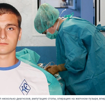
л несколько диагнозов, ампутацию стопы, операцию на желчном пузыре, впе