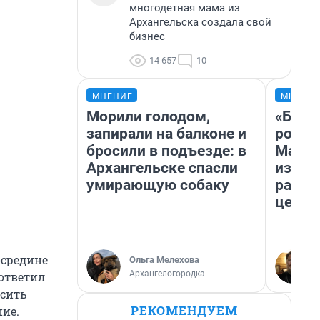
многодетная мама из
Архангельска создала свой
бизнес
14 657
10
МНЕНИЕ
МНЕНИ
Морили голодом,
«Буде
запирали на балконе и
робот
бросили в подъезде: в
Матри
Архангельске спасли
из Ар
умирающую собаку
расск
церкв
осредине
Ольга Мелехова
Архангелогородка
ответил
осить
РЕКОМЕНДУЕМ
пие.