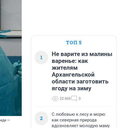
ТОП 5
Не варите из малины
1
варенье: как
жителям
Архангельской
области заготовить
ягоду на зиму
22 669
3
С любовью к лесу и морю:
2
как северная природа
реди —
вдохновляет молодую маму