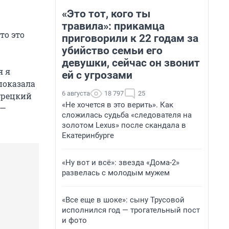
«Это тот, кого ты
травила»: прикамца
то это
приговорили к 22 годам за
убийство семьи его
девушки, сейчас он звонит
я я
ей с угрозами
 показала
6 августа
18 797
25
грецкий
«Не хочется в это верить». Как
 —
сложилась судьба «следователя на
золотом Lexus» после скандала в
Екатеринбурге
«Ну вот и всё»: звезда «Дома-2»
развелась с молодым мужем
«Все еще в шоке»: сыну Трусовой
исполнился год — трогательный пост
и фото