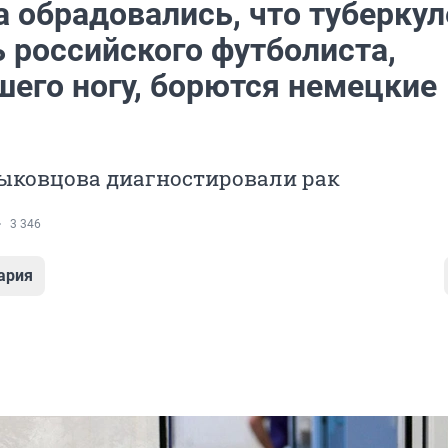
 обрадовались, что туберкул
 российского футболиста,
шего ногу, борются немецкие
Быковцова диагностировали рак
3 346
ария