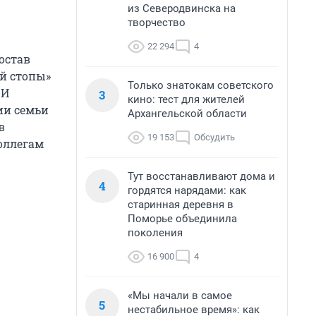
из Северодвинска на
творчество
22 294
4
остав
й стопы»
Только знатокам советского
 И
3
кино: тест для жителей
ии семьи
Архангельской области
в
19 153
Обсудить
оллегам
Тут восстанавливают дома и
4
гордятся нарядами: как
старинная деревня в
Поморье объединила
поколения
16 900
4
«Мы начали в самое
5
нестабильное время»: как