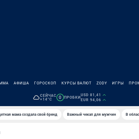
АММА
АФИША
ГОРОСКОП
КУРСЫ ВАЛЮТ
ZODY
ИГРЫ
ПРО
USD 81,41
СЕЙЧАС
0
ПРОБКИ
+14°C
EUR 94,06
етная мама создала свой бренд
Важный чекап для мужчин
В обла
И