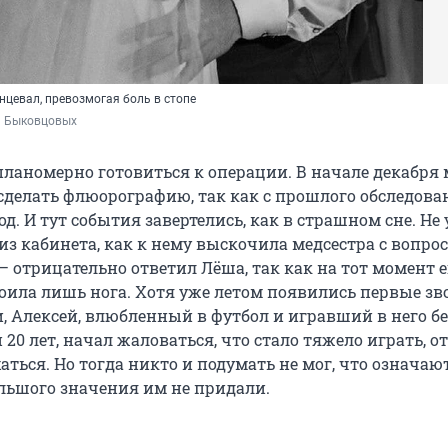
нцевал, превозмогая боль в стопе
и Быковцовых
планомерно готовиться к операции. В начале декабря
сделать флюорографию, так как с прошлого обследова
д. И тут события завертелись, как в страшном сне. Не 
з кабинета, как к нему выскочила медсестра с вопрос
, — отрицательно ответил Лёша, так как на тот момент е
коила лишь нога. Хотя уже летом появились первые зв
, Алексей, влюбленный в футбол и игравший в него бе
20 лет, начал жаловаться, что стало тяжело играть, от
ться. Но тогда никто и подумать не мог, что означаю
льшого значения им не придали.