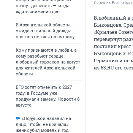
Источник: 
Premierliga
начнут дешеветь — когда
ждать снижения цен
Влюбленный в ф
Быковцове. Сре
В Архангельской области
ожидают сильный дождь:
«Крыльев Совет
прогноз погоды на пятницу
перевернул разм
поставил крест 
Кому признаются в любви, а
Быковцовых. Ис
кому разобьют сердце:
Германии и не 
любовный гороскоп на август
из 63.RU его се
для жителей Архангельской
области
ЕГЭ хотят отменить к 2027
году: в Госдуме уже
придумали замену. Новости 6
августа
«Подушкой надавил на
лицо, чтобы не кричала»:
жених убил модель и год