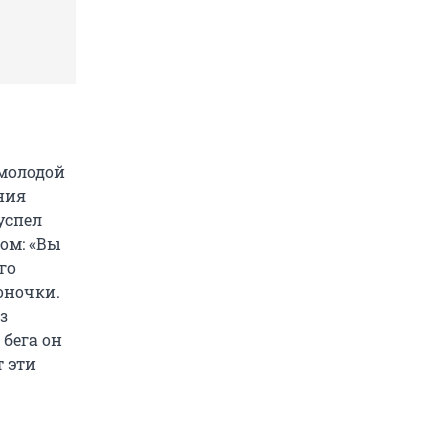
 молодой
ния
успел
ом: «Вы
го
оночки.
з
 бега он
т эти