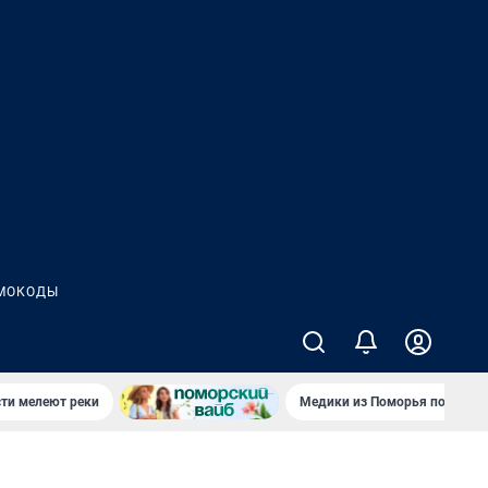
МОКОДЫ
сти мелеют реки
Медики из Поморья поехали 