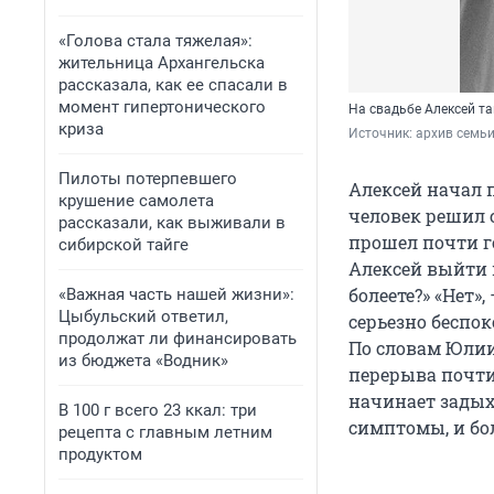
«Голова стала тяжелая»:
жительница Архангельска
рассказала, как ее спасали в
момент гипертонического
На свадьбе Алексей та
криза
Источник: 
архив семь
Пилоты потерпевшего
Алексей начал 
крушение самолета
человек решил 
рассказали, как выживали в
прошел почти го
сибирской тайге
Алексей выйти и
болеете?» «Нет»
«Важная часть нашей жизни»:
Цыбульский ответил,
серьезно беспо
продолжат ли финансировать
По словам Юлии
из бюджета «Водник»
перерыва почти 
начинает задыха
В 100 г всего 23 ккал: три
симптомы, и бо
рецепта с главным летним
продуктом