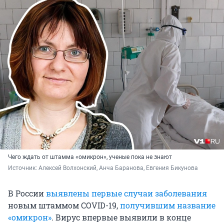
Чего ждать от штамма «омикрон», ученые пока не знают
Источник: 
Алексей Волхонский, Анча Баранова, Евгения Бикунова
В России
выявлены первые случаи заболевания
новым штаммом COVID-19,
получившим название
«омикрон»
. Вирус впервые выявили в конце