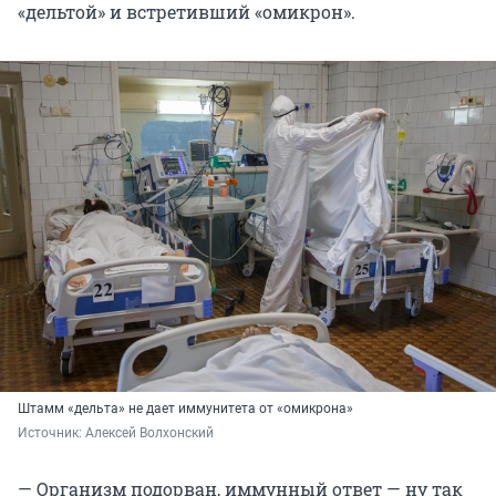
«дельтой» и встретивший «омикрон».
Штамм «дельта» не дает иммунитета от «омикрона»
Источник: 
Алексей Волхонский
— Организм подорван, иммунный ответ — ну так