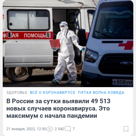
ЗДОРОВЬЕ
ВСЁ О КОРОНАВИРУСЕ
ПЯТАЯ ВОЛНА КОВИДА
ПОД
В России за сутки выявили 49 513
новых случаев коронавируса. Это
максимум с начала пандемии
21 января, 2022, 12:50
2 540
7