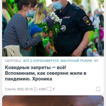
ЗДОРОВЬЕ
ВСЁ О КОРОНАВИРУСЕ
МАСОЧНЫЙ РЕЖИМ
ФОТОР
Ковидные запреты — всё!
Вспоминаем, как северяне жили в
пандемию. Хроника
2 июля, 2022, 20:10
4 081
9