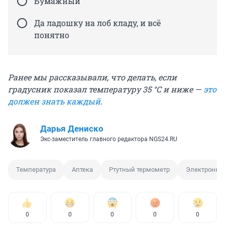
Бумажный
Да ладошку на лоб кладу, и всё
понятно
Ранее мы рассказывали, что делать, если
градусник показал температуру 35 °C и ниже —
это
должен знать каждый
.
Дарья Дениско
Экс-заместитель главного редактора NGS24.RU
Температура
Аптека
Ртутный термометр
Электронны
0
0
0
0
0