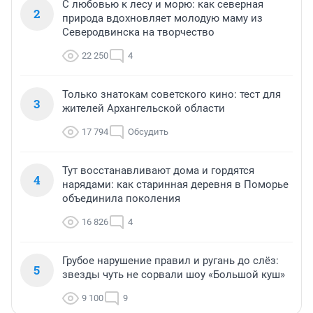
С любовью к лесу и морю: как северная
2
природа вдохновляет молодую маму из
Северодвинска на творчество
22 250
4
Только знатокам советского кино: тест для
3
жителей Архангельской области
17 794
Обсудить
Тут восстанавливают дома и гордятся
4
нарядами: как старинная деревня в Поморье
объединила поколения
16 826
4
Грубое нарушение правил и ругань до слёз:
5
звезды чуть не сорвали шоу «Большой куш»
9 100
9