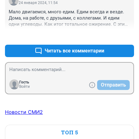
24 января 2024, 11:54
Мало двигаемся, много едим. Едим всегда и везде. 
Дома, на работе, с друзьями, с коллегами. И едим 
одни углеводы. Как итог тотальное ожирение. С этим 
ничего не сделаешь. Люди как хотят так и живут. С 
+0
–0
детства нужно прививать правильное питание и 
красивое тело
Читать все комментарии
Гость
Отправить
Войти
Новости СМИ2
ТОП 5