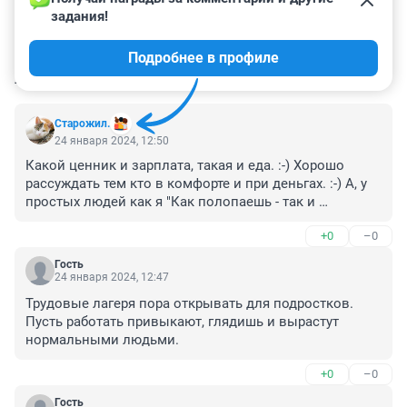
задания!
Подробнее в профиле
КОММЕНТАРИИ
11
Старожил.
24 января 2024, 12:50
Какой ценник и зарплата, такая и еда. :-) Хорошо 
рассуждать тем кто в комфорте и при деньгах. :-) А, у 
простых людей как я "Как полопаешь - так и 
потопаешь" - народная мудрость. ;-) И не надо тут мне 
+0
–0
впаривать про ЗОЖ. Сам веду такой образ жизни с 
детства, однако та еда, что мне доступна по своей 
Гость
цене для поддержания сил, к стройности отнюдь не 
24 января 2024, 12:47
располагает. :-)
Трудовые лагеря пора открывать для подростков. 
Пусть работать привыкают, глядишь и вырастут 
нормальными людьми.
+0
–0
Гость