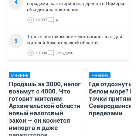
4
нарядами: как старинная деревня в Поморье
объединила поколения
16 697
4
Только знатокам советского кино: тест для
5
жителей Архангельской области
10 998
Обсудить
МНЕНИЕ
МНЕНИЕ
Продашь за 3000, налог
Где отдохнуть 
возьмут с 4000. Что
Белом море? Г
готовит жителям
точки притяже
Архангельской области
Северодвинске 
новый налоговый
пределами
закон — он коснется
импорта и даже
репетиторов