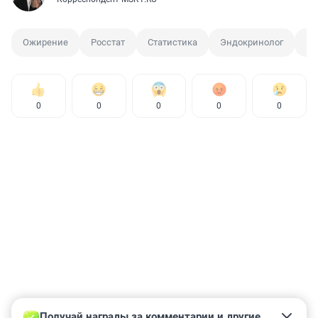
Ожирение
Росстат
Статистика
Эндокринолог
Эн
0
0
0
0
0
Получай награды за комментарии и другие 