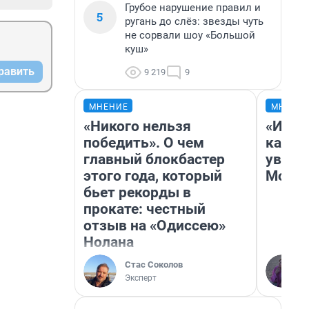
Грубое нарушение правил и
5
ругань до слёз: звезды чуть
не сорвали шоу «Большой
куш»
равить
9 219
9
МНЕНИЕ
МНЕНИ
«Никого нельзя
«Идеа
победить». О чем
каким
главный блокбастер
увиде
этого года, который
Моск
бьет рекорды в
прокате: честный
отзыв на «Одиссею»
Нолана
Стас Соколов
Эксперт