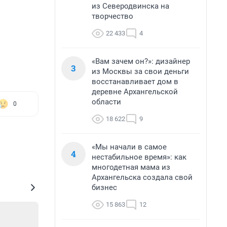
из Северодвинска на
творчество
22 433
4
«Вам зачем он?»: дизайнер
3
из Москвы за свои деньги
восстанавливает дом в
деревне Архангельской
области
0
18 622
9
«Мы начали в самое
4
нестабильное время»: как
многодетная мама из
Архангельска создала свой
бизнес
15 863
12