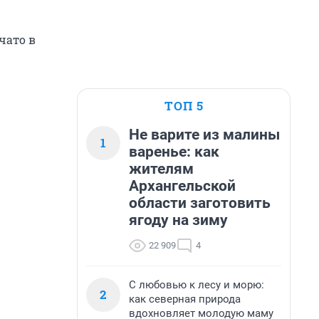
чато в
ТОП 5
Не варите из малины
1
варенье: как
жителям
Архангельской
области заготовить
ягоду на зиму
22 909
4
С любовью к лесу и морю:
2
как северная природа
вдохновляет молодую маму