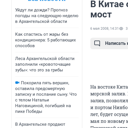
В Китае
Уйдут ли дожди? Прогноз
мост
погоды на следующую неделю
в Архангельской области
6 мая 2008, 14:31
3
Как спастись от жары без
кондиционера: 5 работающих
Написать
способов
Леса Архангельской области
заполнили «кровоточащие
зубы»: что это за грибы
Покорила пять вершин,
На востоке Кит
оставила предсмертную
морской залив.
записку и послание сыну. Что
с телом Натальи
залив, позволи
Наговициной, погибшей на
и портом Нинбо
пике Победы
лет, будет осу
мая по новому 
В Архангельске продают
Пекинской оли