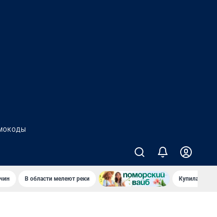
МОКОДЫ
чин
В области мелеют реки
Купила стары