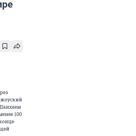
ире
рез
чжоуский
 Шанхаем
менее 100
 конце
ущей