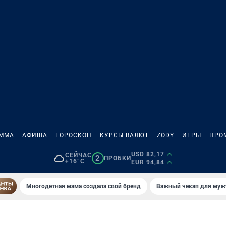
АММА
АФИША
ГОРОСКОП
КУРСЫ ВАЛЮТ
ZODY
ИГРЫ
ПРО
USD 82,17
СЕЙЧАС
2
ПРОБКИ
+16°C
EUR 94,84
Многодетная мама создала свой бренд
Важный чекап для муж