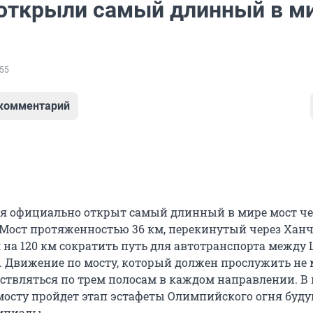
 открыли самый длинный в м
55
 комментарий
ая официально открыт самый длинный в мире мост че
 Мост протяженностью 36 км, перекинутый через Хан
л на 120 км сократить путь для автотранспорта между
. Движение по мосту, который должен прослужить не 
ществляться по трем полосам в каждом направлении. В
мосту пройдет этап эстафеты Олимпийского огня буд
мпиады.