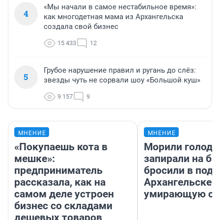
«Мы начали в самое нестабильное время»:
4
как многодетная мама из Архангельска
создала свой бизнес
15 433
12
Грубое нарушение правил и ругань до слёз:
5
звезды чуть не сорвали шоу «Большой куш»
9 157
9
МНЕНИЕ
МНЕНИЕ
«Покупаешь кота в
Морили голодо
мешке»:
запирали на ба
предприниматель
бросили в подъ
рассказала, как на
Архангельске 
самом деле устроен
умирающую со
бизнес со складами
дешевых товаров