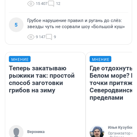
15 407
12
Грубое нарушение правил и ругань до слёз:
5
звезды чуть не сорвали шоу «Большой куш»
9 147
9
МНЕНИЕ
МНЕНИЕ
Теперь закатываю
Где отдохнуть 
рыжики так: простой
Белом море? Г
способ заготовки
точки притяже
грибов на зиму
Северодвинске 
пределами
Илья Кузубов
Вероника
Организатор фе