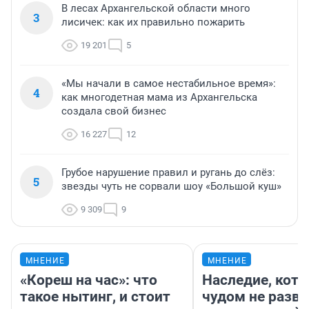
В лесах Архангельской области много
3
лисичек: как их правильно пожарить
19 201
5
«Мы начали в самое нестабильное время»:
4
как многодетная мама из Архангельска
создала свой бизнес
16 227
12
Грубое нарушение правил и ругань до слёз:
5
звезды чуть не сорвали шоу «Большой куш»
9 309
9
МНЕНИЕ
МНЕНИЕ
«Кореш на час»: что
Наследие, кото
такое нытинг, и стоит
чудом не разва