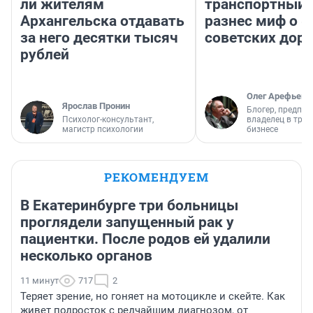
ли жителям
транспортный 
Архангельска отдавать
разнес миф о 
за него десятки тысяч
советских доро
рублей
Олег Арефьев
Ярослав Пронин
Блогер, предпри
Психолог-консультант,
владелец в тра
магистр психологии
бизнесе
РЕКОМЕНДУЕМ
В Екатеринбурге три больницы
проглядели запущенный рак у
пациентки. После родов ей удалили
несколько органов
11 минут
717
2
Теряет зрение, но гоняет на мотоцикле и скейте. Как
живет подросток с редчайшим диагнозом, от