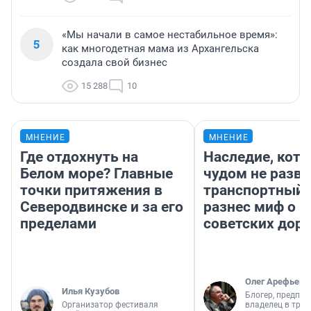
«Мы начали в самое нестабильное время»:
5
как многодетная мама из Архангельска
создала свой бизнес
15 288
10
МНЕНИЕ
МНЕНИЕ
Где отдохнуть на
Наследие, кото
Белом море? Главные
чудом не разва
точки притяжения в
транспортный 
Северодвинске и за его
разнес миф о 
пределами
советских доро
Олег Арефьев
Илья Кузубов
Блогер, предпри
Организатор фестиваля
владелец в тра