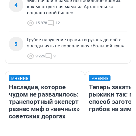
«Мы начали в самое нестабильное время»:
4
как многодетная мама из Архангельска
создала свой бизнес
15 878
12
Грубое нарушение правил и ругань до слёз:
5
звезды чуть не сорвали шоу «Большой куш»
9 226
9
МНЕНИЕ
МНЕНИЕ
Наследие, которое
Теперь закаты
чудом не развалилось:
рыжики так: п
транспортный эксперт
способ заготов
разнес миф о «вечных»
грибов на зиму
советских дорогах