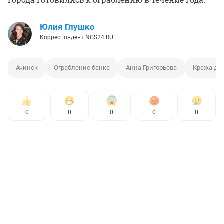
Юлия Глушко
Корреспондент NGS24.RU
Ачинск
Ограбление банка
Анна Григорьева
Кража де
0
0
0
0
0