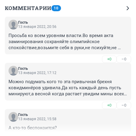
КОММЕНТАРИИ
10
Гость
13 января 2022, 20:56
Просьба ко всем уровням власти.Во время акта 
заминирования сохраняйте олимпийское 
спокойствие,возьмите себя в руки,не психуйте,не 
нервничайте,не тряситесь,соберите чумаданы с 
+0
–0
ценностями,паспортами,валютой и 
держитесь.Просьба отнестись с пониманием!
Гость
13 января 2022, 17:12
Можно подумать кого то эта привычная брехня 
ковидминёров удивила.Да хоть каждый день пусть 
минируют,а весной когда растает увидим мины всех 
калибров.
+0
–0
Гость
13 января 2022, 15:58
А кто-то беспокоится?