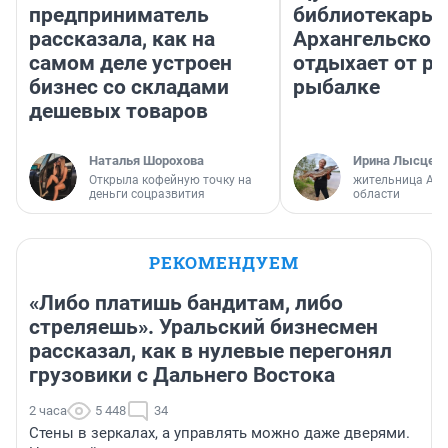
предприниматель
библиотекарь 
рассказала, как на
Архангельской
самом деле устроен
отдыхает от ра
бизнес со складами
рыбалке
дешевых товаров
Наталья Шорохова
Ирина Лысцев
Открыла кофейную точку на
жительница Арх
деньги соцразвития
области
РЕКОМЕНДУЕМ
«Либо платишь бандитам, либо
стреляешь». Уральский бизнесмен
рассказал, как в нулевые перегонял
грузовики с Дальнего Востока
2 часа
5 448
34
Стены в зеркалах, а управлять можно даже дверями.