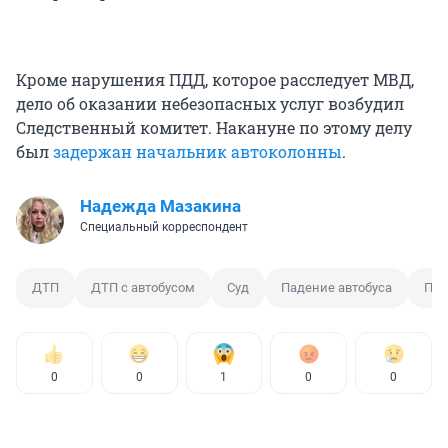
Кроме нарушения ПДД, которое расследует МВД,
дело об оказании небезопасных услуг возбудил
Следственный комитет. Накануне по этому делу
был
задержан начальник автоколонны
.
Надежда Мазакина
Специальный корреспондент
ДТП
ДТП с автобусом
Суд
Падение автобуса
Пад
0
0
1
0
0