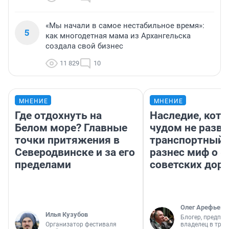
«Мы начали в самое нестабильное время»:
5
как многодетная мама из Архангельска
создала свой бизнес
11 829
10
МНЕНИЕ
МНЕНИЕ
Где отдохнуть на
Наследие, кото
Белом море? Главные
чудом не разва
точки притяжения в
транспортный 
Северодвинске и за его
разнес миф о 
пределами
советских доро
Олег Арефьев
Илья Кузубов
Блогер, предпри
Организатор фестиваля
владелец в тра