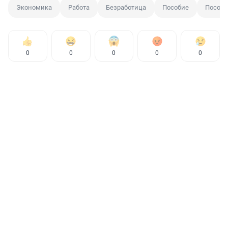
Экономика
Работа
Безработица
Пособие
Пособи
0
0
0
0
0