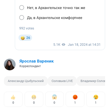
Ярослав Вареник
Корреспондент
Александр Цыбульский
Соловьев LIVE
Владимир Соловь
0
0
0
1
1