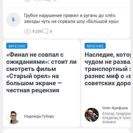
Грубое нарушение правил и ругань до слёз:
5
звезды чуть не сорвали шоу «Большой куш»
9 239
9
МНЕНИЕ
МНЕНИЕ
«Финал не совпал с
Наследие, кото
ожиданиями»: стоит ли
чудом не разва
смотреть фильм
транспортный э
«Старый орел» на
разнес миф о «
большом экране —
советских доро
честная рецензия
Олег Арефьев
Блогер, предприн
Надежда Губарь
владелец в тран
бизнесе