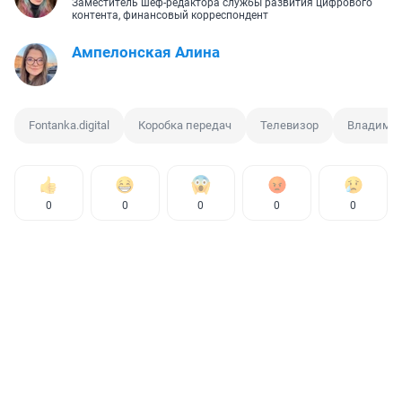
Заместитель шеф-редактора службы развития цифрового
контента, финансовый корреспондент
Ампелонская Алина
Fontanka.digital
Коробка передач
Телевизор
Владимир
0
0
0
0
0