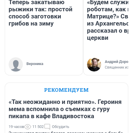
Теперь закатываю
«Будем служит
рыжики так: простой
роботам, как в
способ заготовки
Матрице?» Св
грибов на зиму
из Архангельск
рассказал о вр
церкви
Андрей Дорофе
Вероника
Священник из А
РЕКОМЕНДУЕМ
«Так неожиданно и приятно». Героиня
мема вспомнила о съемках с гуру
пикапа в кафе Владивостока
19 часов
11 502
Обсудить