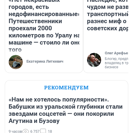
городов, есть
чудом не разва
недофинансированные».
транспортный 
Путешественники
разнес миф о 
проехали 2000
советских доро
километров по Уралу на
машине — стоило ли оно
того
Олег Арефьев
Блогер, предпри
Екатерина Литкевич
владелец в тра
бизнесе
РЕКОМЕНДУЕМ
«Нам не хотелось популярности».
Бабушки из уральской глубинки стали
звездами соцсетей — они покорили
Агутина и Бузову
9 часов
6 757
18