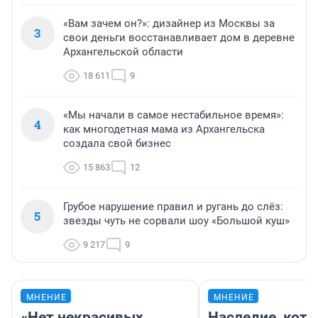
«Вам зачем он?»: дизайнер из Москвы за
3
свои деньги восстанавливает дом в деревне
Архангельской области
18 611
9
«Мы начали в самое нестабильное время»:
4
как многодетная мама из Архангельска
создала свой бизнес
15 863
12
Грубое нарушение правил и ругань до слёз:
5
звезды чуть не сорвали шоу «Большой куш»
9 217
9
МНЕНИЕ
МНЕНИЕ
«Нет некрасивых
Наследие, кото