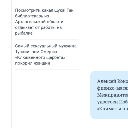
Посмотрите, какая щука! Так
библиотекарь из
Архангельской области
отдыхает от работы на
рыбалке
Самый сексуальный мужчина
Турции: чем Омер из
«Клюквенного щербета»
покорил женщин
Алексей Кок
физико-матем
Межправител
удостоен Ноб
«Климат и э