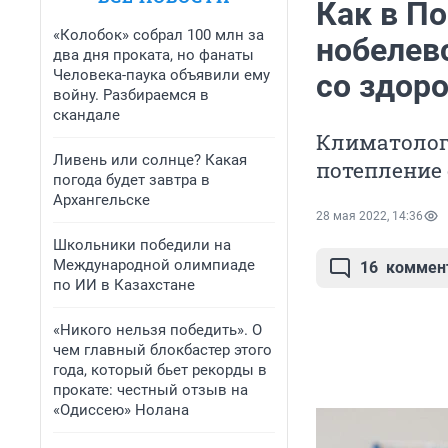
Как в П
«Колобок» собрал 100 млн за
нобелевс
два дня проката, но фанаты
Человека-паука объявили ему
со здор
войну. Разбираемся в
скандале
Климатолог 
Ливень или солнце? Какая
потепление 
погода будет завтра в
Архангельске
28 мая 2022, 14:36
Школьники победили на
Международной олимпиаде
16
коммен
по ИИ в Казахстане
«Никого нельзя победить». О
чем главный блокбастер этого
года, который бьет рекорды в
прокате: честный отзыв на
«Одиссею» Нолана