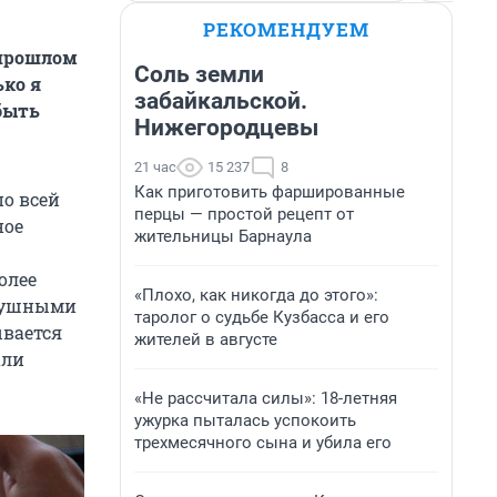
РЕКОМЕНДУЕМ
 прошлом
Соль земли
ько я
забайкальской.
 быть
Нижегородцевы
21 час
15 237
8
Как приготовить фаршированные
по всей
перцы — простой рецепт от
ное
жительницы Барнаула
более
«Плохо, как никогда до этого»:
здушными
таролог о судьбе Кузбасса и его
ывается
жителей в августе
али
«Не рассчитала силы»: 18-летняя
ужурка пыталась успокоить
трехмесячного сына и убила его