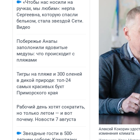
«Чтобы нас носили на
ручках, мы любим»: нерпа
Сергеевна, которую спасли
бельком, стала звездой Сети.
Видео
Побережье Анапы
заполонили ядовитые
медузы: что происходит с
пляжами
Тигры на пляже и 300 оленей
в дикой природе: топ-24
самых красивых бухт
Приморского края
Рабочий день хотят сократить,
но только летом — и вот
почему. Новости 7 августа
Алексей Кокорин удос
Звездные гости в 500-
изменения климата
летнем соборе: Криштиану