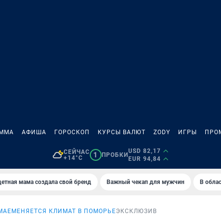
АММА
АФИША
ГОРОСКОП
КУРСЫ ВАЛЮТ
ZODY
ИГРЫ
ПРО
USD 82,17
СЕЙЧАС
1
ПРОБКИ
+14°C
EUR 94,84
етная мама создала свой бренд
Важный чекап для мужчин
В обла
МАЕ
МЕНЯЕТСЯ КЛИМАТ В ПОМОРЬЕ
ЭКСКЛЮЗИВ