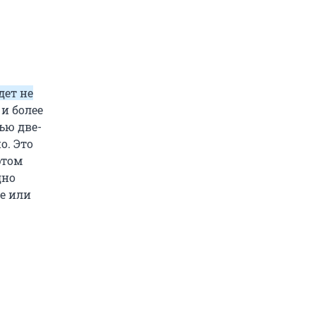
дет не
 и более
ью две-
о. Это
этом
дно
е или