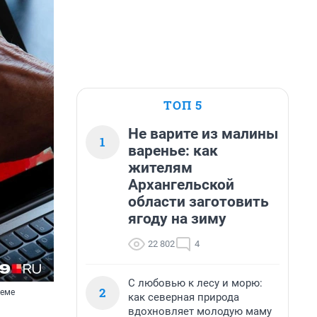
ТОП 5
Не варите из малины
1
варенье: как
жителям
Архангельской
области заготовить
ягоду на зиму
22 802
4
С любовью к лесу и морю:
2
леме
как северная природа
вдохновляет молодую маму