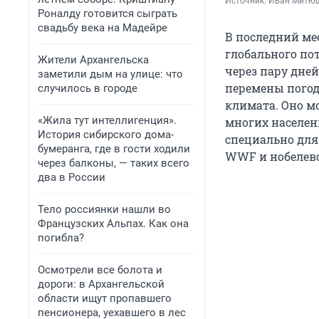
Источник: 
Иван Митю
Роналду готовится сыграть
свадьбу века на Мадейре
В последний ме
глобального пот
Жители Архангельска
через пару дне
заметили дым на улице: что
перемены погод
случилось в городе
климата. Оно м
«Жила тут интеллигенция».
многих населен
История сибирского дома-
специально для
бумеранга, где в гости ходили
WWF и нобелевс
через балконы, — таких всего
два в России
Тело россиянки нашли во
Французских Альпах. Как она
погибла?
Осмотрели все болота и
дороги: в Архангельской
области ищут пропавшего
пенсионера, уехавшего в лес