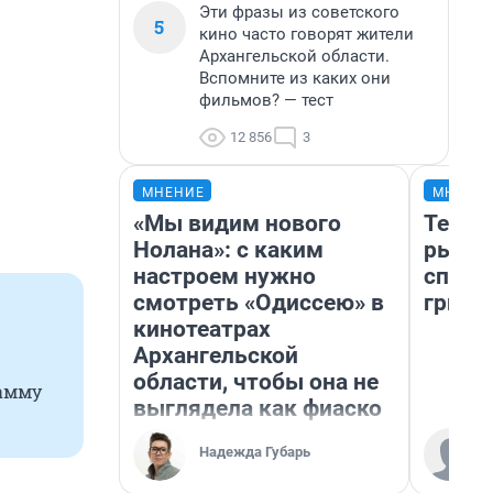
Эти фразы из советского
5
кино часто говорят жители
Архангельской области.
Вспомните из каких они
фильмов? — тест
12 856
3
МНЕНИЕ
МНЕНИ
«Мы видим нового
Тепер
Нолана»: с каким
рыжик
настроем нужно
спосо
смотреть «Одиссею» в
грибо
кинотеатрах
Архангельской
области, чтобы она не
рамму
выглядела как фиаско
Надежда Губарь