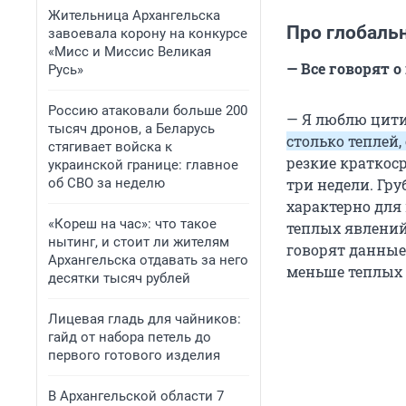
Жительница Архангельска
Про глобаль
завоевала корону на конкурсе
«Мисс и Миссис Великая
— Все говорят о
Русь»
Россию атаковали больше 200
— Я люблю цити
тысяч дронов, а Беларусь
столько теплей,
стягивает войска к
резкие краткос
украинской границе: главное
об СВО за неделю
три недели. Гру
характерно для 
«Кореш на час»: что такое
теплых явлений
нытинг, и стоит ли жителям
говорят данные
Архангельска отдавать за него
меньше теплых 
десятки тысяч рублей
Лицевая гладь для чайников:
гайд от набора петель до
первого готового изделия
В Архангельской области 7