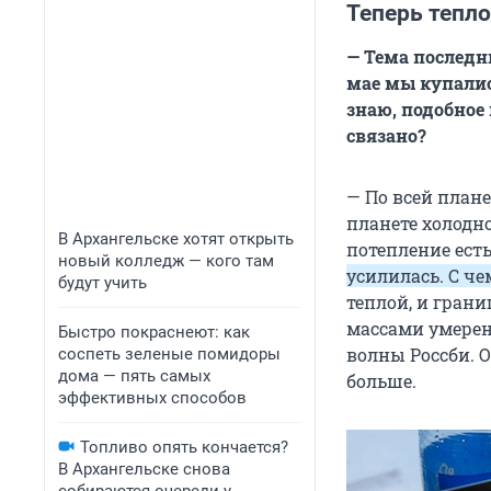
Теперь тепло
— Тема последн
мае мы купались
знаю, подобное 
связано?
— По всей плане
планете холодно
В Архангельске хотят открыть
потепление есть
новый колледж — кого там
усилилась. С че
будут учить
теплой, и гра
массами умерен
Быстро покраснеют: как
волны Россби. О
соспеть зеленые помидоры
дома — пять самых
больше.
эффективных способов
Топливо опять кончается?
В Архангельске снова