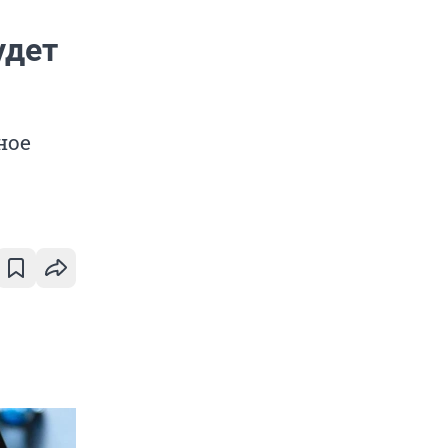
удет
ное