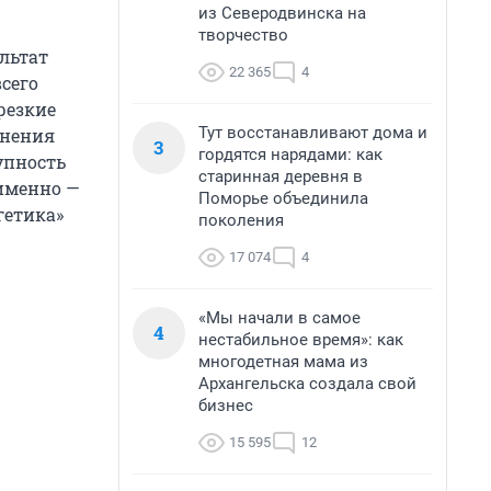
из Северодвинска на
творчество
льтат
22 365
4
всего
резкие
Тут восстанавливают дома и
енения
3
гордятся нарядами: как
упность
старинная деревня в
именно —
Поморье объединила
гетика»
поколения
17 074
4
«Мы начали в самое
4
нестабильное время»: как
многодетная мама из
Архангельска создала свой
бизнес
15 595
12