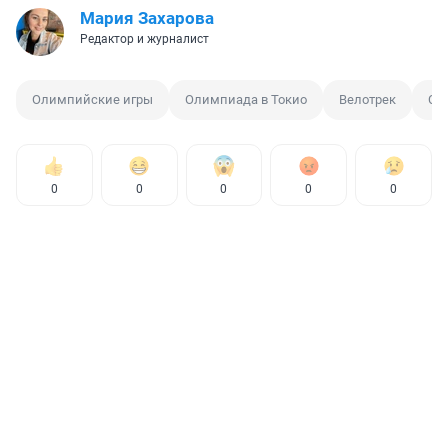
Мария Захарова
Редактор и журналист
Олимпийские игры
Олимпиада в Токио
Велотрек
Ст
0
0
0
0
0