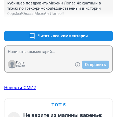
кубинцев поздравить,Михейн Лопес 4х кратный в 
тяжах по греко-римской!единственный в истории 
борьбы!Олааа Михейн Лопес!!
+0
–0
Читать все комментарии
Гость
Отправить
Войти
Новости СМИ2
ТОП 5
Не варите из малины варенье: