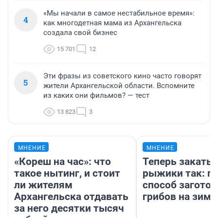
«Мы начали в самое нестабильное время»:
4
как многодетная мама из Архангельска
создала свой бизнес
15 701
12
Эти фразы из советского кино часто говорят
5
жители Архангельской области. Вспомните
из каких они фильмов? — тест
13 823
3
МНЕНИЕ
МНЕНИЕ
«Кореш на час»: что
Теперь закаты
такое нытинг, и стоит
рыжики так: п
ли жителям
способ заготов
Архангельска отдавать
грибов на зиму
за него десятки тысяч