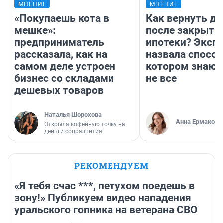
МНЕНИЕ
МНЕНИЕ
«Покупаешь кота в
Как вернуть де
мешке»:
после закрыти
предприниматель
ипотеки? Эксп
рассказала, как на
назвала способ
самом деле устроен
котором знают
бизнес со складами
не все
дешевых товаров
Наталья Шорохова
Анна Ермакова
Открыла кофейную точку на
деньги соцразвития
РЕКОМЕНДУЕМ
«Я тебя счас ***, петухом поедешь в
зону!» Публикуем видео нападения
уральского гопника на ветерана СВО