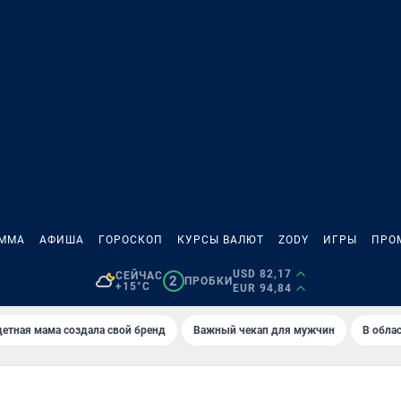
АММА
АФИША
ГОРОСКОП
КУРСЫ ВАЛЮТ
ZODY
ИГРЫ
ПРО
USD 82,17
СЕЙЧАС
2
ПРОБКИ
+15°C
EUR 94,84
етная мама создала свой бренд
Важный чекап для мужчин
В обла