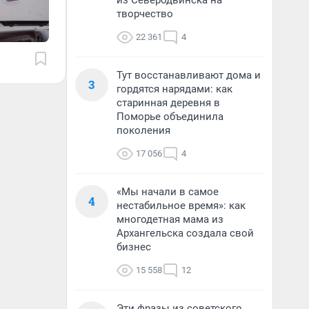
из Северодвинска на
творчество
22 361
4
Тут восстанавливают дома и
3
гордятся нарядами: как
старинная деревня в
Поморье объединила
поколения
17 056
4
«Мы начали в самое
4
нестабильное время»: как
многодетная мама из
Архангельска создала свой
бизнес
15 558
12
Эти фразы из советского