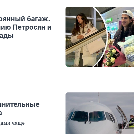
ерянный багаж.
лию Петросян и
иады
олнительные
а
одами чаще