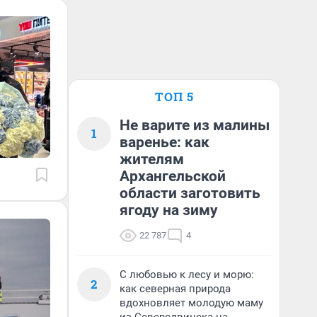
ТОП 5
Не варите из малины
1
варенье: как
жителям
Архангельской
области заготовить
ягоду на зиму
22 787
4
С любовью к лесу и морю:
2
как северная природа
вдохновляет молодую маму