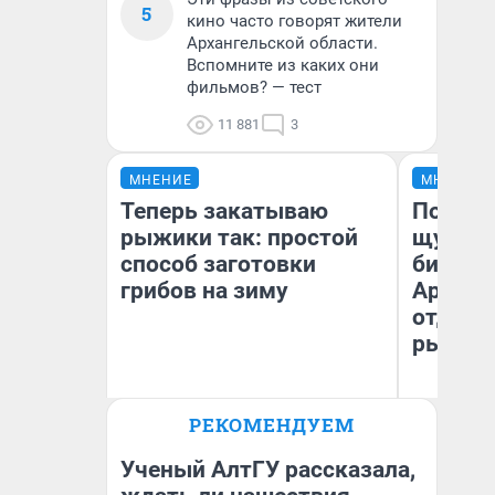
5
кино часто говорят жители
Архангельской области.
Вспомните из каких они
фильмов? — тест
11 881
3
МНЕНИЕ
МНЕНИЕ
Теперь закатываю
Посмот
рыжики так: простой
щука! 
способ заготовки
библио
грибов на зиму
Арханг
отдыха
рыбалк
РЕКОМЕНДУЕМ
Ир
Вероника
жи
об
Ученый АлтГУ рассказала,