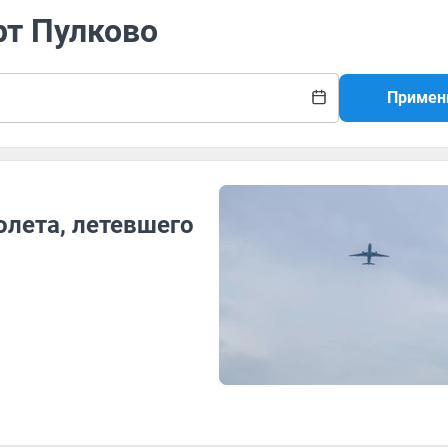
рт Пулково
Примен
олета, летевшего