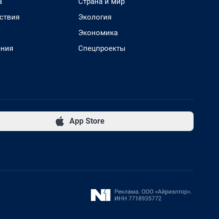
а
Страна и мир
ствия
Экология
Экономика
ения
Спецпроекты
App Store