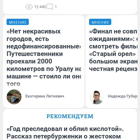
12 440
1
МНЕНИЕ
МНЕНИЕ
«Нет некрасивых
«Финал не совпа
городов, есть
ожиданиями»: с
недофинансированные».
смотреть филь
Путешественники
«Старый орел» 
проехали 2000
большом экран
километров по Уралу на
честная реценз
машине — стоило ли оно
того
Екатерина Литкевич
Надежда Губарь
РЕКОМЕНДУЕМ
«Год преследовал и облил кислотой».
Рассказ петербурженки о жестоком