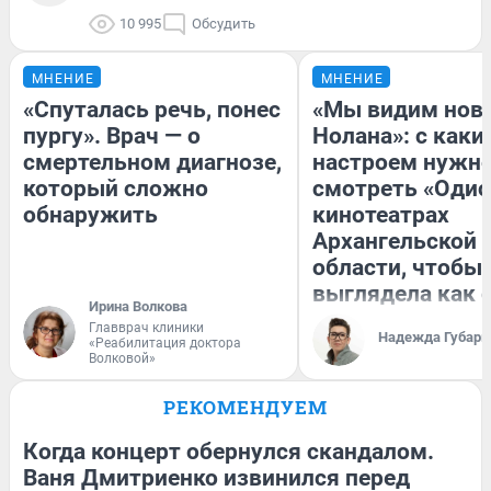
10 995
Обсудить
МНЕНИЕ
МНЕНИЕ
«Спуталась речь, понес
«Мы видим нов
пургу». Врач — о
Нолана»: с каки
смертельном диагнозе,
настроем нужн
который сложно
смотреть «Одис
обнаружить
кинотеатрах
Архангельской
области, чтобы 
выглядела как 
Ирина Волкова
Главврач клиники
Надежда Губарь
«Реабилитация доктора
Волковой»
РЕКОМЕНДУЕМ
Когда концерт обернулся скандалом.
Ваня Дмитриенко извинился перед