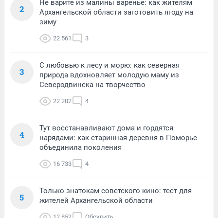
Не варите из малины варенье: как жителям
2
Архангельской области заготовить ягоду на
зиму
22 561
3
С любовью к лесу и морю: как северная
3
природа вдохновляет молодую маму из
Северодвинска на творчество
22 202
4
Тут восстанавливают дома и гордятся
4
нарядами: как старинная деревня в Поморье
объединила поколения
16 733
4
Только знатокам советского кино: тест для
5
жителей Архангельской области
12 852
Обсудить