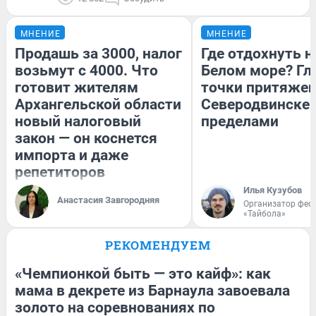
МНЕНИЕ
МНЕНИЕ
Продашь за 3000, налог
Где отдохнуть н
возьмут с 4000. Что
Белом море? Гл
готовит жителям
точки притяжен
Архангельской области
Северодвинске и
новый налоговый
пределами
закон — он коснется
импорта и даже
репетиторов
Илья Кузубов
Анастасия Завгородняя
Организатор фес
«Тайбола»
РЕКОМЕНДУЕМ
«Чемпионкой быть — это кайф»: как
мама в декрете из Барнаула завоевала
золото на соревнованиях по