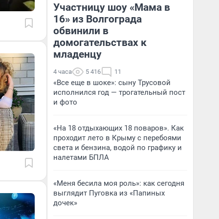
Участницу шоу «Мама в
16» из Волгограда
обвинили в
домогательствах к
младенцу
4 часа
5 416
11
«Все еще в шоке»: сыну Трусовой
исполнился год — трогательный пост
и фото
«На 18 отдыхающих 18 поваров». Как
проходит лето в Крыму с перебоями
света и бензина, водой по графику и
налетами БПЛА
«Меня бесила моя роль»: как сегодня
выглядит Пуговка из «Папиных
дочек»