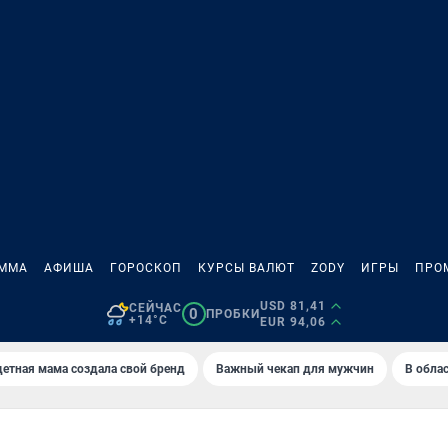
АММА
АФИША
ГОРОСКОП
КУРСЫ ВАЛЮТ
ZODY
ИГРЫ
ПРО
USD 81,41
СЕЙЧАС
0
ПРОБКИ
+14°C
EUR 94,06
етная мама создала свой бренд
Важный чекап для мужчин
В обла