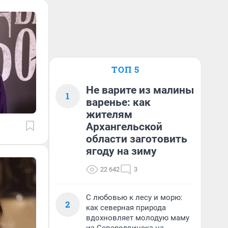
ТОП 5
Не варите из малины
1
варенье: как
жителям
Архангельской
области заготовить
ягоду на зиму
22 642
3
С любовью к лесу и морю:
2
как северная природа
вдохновляет молодую маму