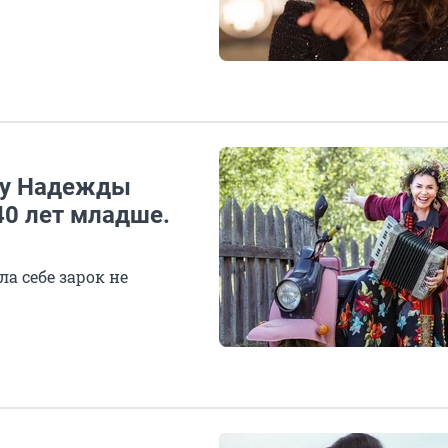
 у Надежды
40 лет младше.
а себе зарок не