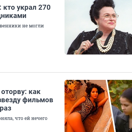
кто украл 270
едниками
венники не могли
оторву: как
 звезду фильмов
 раз
няла, что ей нечего