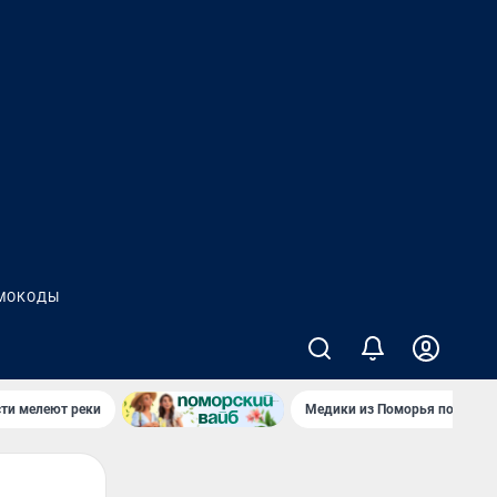
МОКОДЫ
сти мелеют реки
Медики из Поморья поехали 