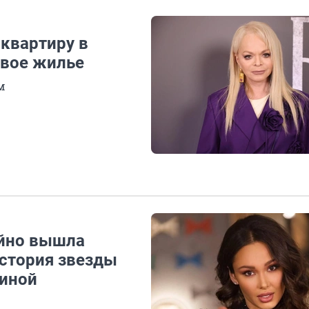
 квартиру в
 свое жилье
м
айно вышла
История звезды
иной