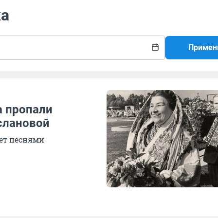
ка
Примен
а пропали
слановой
ает песнями