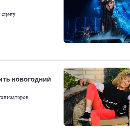
а сцену
ить новогодний
рганизаторов