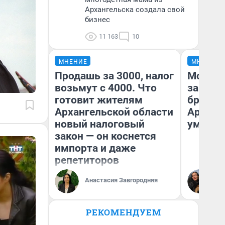
Архангельска создала свой
бизнес
11 163
10
МНЕНИЕ
МНЕНИЕ
Продашь за 3000, налог
Морили
возьмут с 4000. Что
запирал
готовит жителям
бросили
Архангельской области
Арханг
новый налоговый
умираю
закон — он коснется
импорта и даже
репетиторов
Ол
Анастасия Завгородняя
Ар
РЕКОМЕНДУЕМ