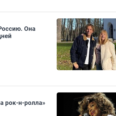
Россию. Она
дней
а рок-н-ролла»