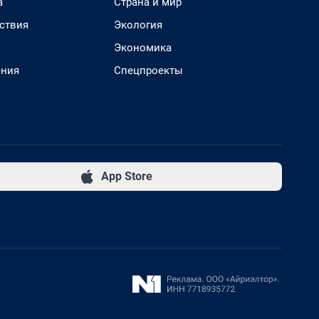
а
Страна и мир
ствия
Экология
Экономика
ения
Спецпроекты
App Store