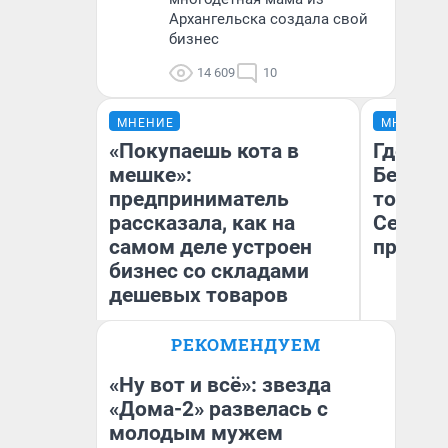
Архангельска создала свой
бизнес
14 609
10
МНЕНИЕ
МНЕНИЕ
«Покупаешь кота в
Где отд
мешке»:
Белом 
предприниматель
точки 
рассказала, как на
Северод
самом деле устроен
предел
бизнес со складами
дешевых товаров
РЕКОМЕНДУЕМ
Наталья Шорохова
Ил
Открыла кофейную точку на
Ор
деньги соцразвития
«Т
«Ну вот и всё»: звезда
«Дома-2» развелась с
молодым мужем