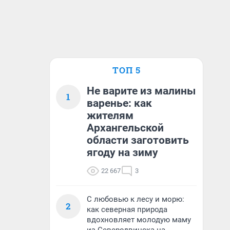
ТОП 5
Не варите из малины
1
варенье: как
жителям
Архангельской
области заготовить
ягоду на зиму
22 667
3
С любовью к лесу и морю:
2
как северная природа
вдохновляет молодую маму