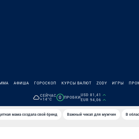
АММА
АФИША
ГОРОСКОП
КУРСЫ ВАЛЮТ
ZODY
ИГРЫ
ПРО
USD 81,41
СЕЙЧАС
0
ПРОБКИ
+14°C
EUR 94,06
етная мама создала свой бренд
Важный чекап для мужчин
В обла