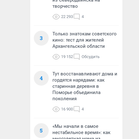
из Северодвинска на
творчество
22 293
4
Только знатокам советского
3
кино: тест для жителей
Архангельской области
19 152
Обсудить
Тут восстанавливают дома и
4
гордятся нарядами: как
старинная деревня в
Поморье объединила
поколения
16 900
4
«Мы начали в самое
5
нестабильное время»: как
многодетная мама из