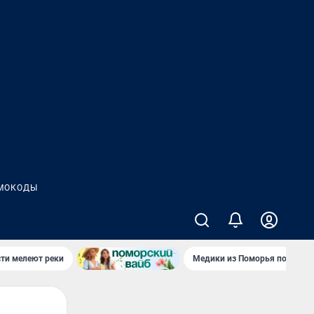
МОКОДЫ
сти мелеют реки
Медики из Поморья поехали 