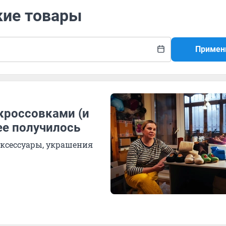
кие товары
Примен
кроссовками (и
нее получилось
аксессуары, украшения