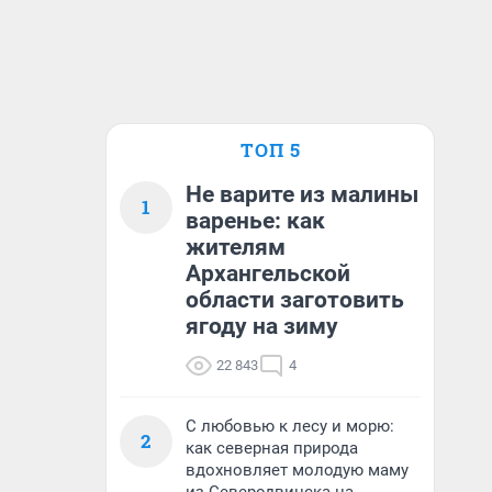
ТОП 5
Не варите из малины
1
варенье: как
жителям
Архангельской
области заготовить
ягоду на зиму
22 843
4
С любовью к лесу и морю:
2
как северная природа
вдохновляет молодую маму