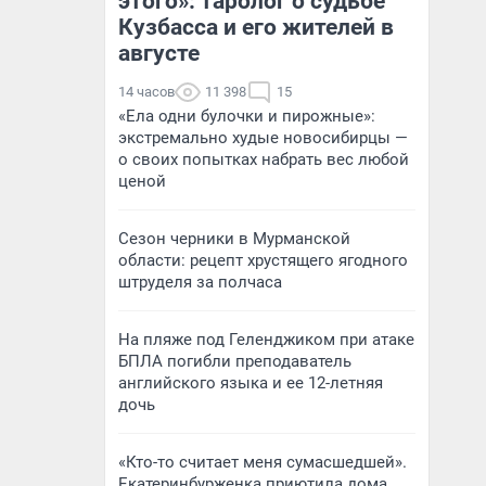
этого»: таролог о судьбе
Кузбасса и его жителей в
августе
14 часов
11 398
15
«Ела одни булочки и пирожные»:
экстремально худые новосибирцы —
о своих попытках набрать вес любой
ценой
Сезон черники в Мурманской
области: рецепт хрустящего ягодного
штруделя за полчаса
На пляже под Геленджиком при атаке
БПЛА погибли преподаватель
английского языка и ее 12-летняя
дочь
«Кто-то считает меня сумасшедшей».
Екатеринбурженка приютила дома