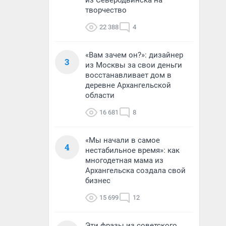
из Северодвинска на
творчество
22 388
4
«Вам зачем он?»: дизайнер
3
из Москвы за свои деньги
восстанавливает дом в
деревне Архангельской
области
16 681
8
«Мы начали в самое
4
нестабильное время»: как
многодетная мама из
Архангельска создала свой
бизнес
15 699
12
Эти фразы из советского