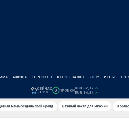
АММА
АФИША
ГОРОСКОП
КУРСЫ ВАЛЮТ
ZODY
ИГРЫ
ПРО
USD 82,17
СЕЙЧАС
0
ПРОБКИ
+13°C
EUR 94,84
етная мама создала свой бренд
Важный чекап для мужчин
В обла