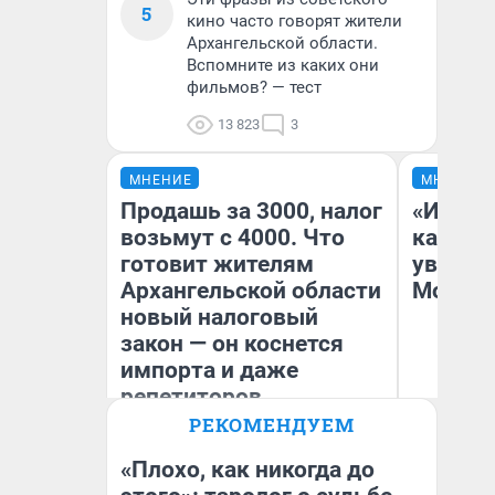
5
кино часто говорят жители
Архангельской области.
Вспомните из каких они
фильмов? — тест
13 823
3
МНЕНИЕ
МНЕНИЕ
Продашь за 3000, налог
«Идеал
возьмут с 4000. Что
каким 
готовит жителям
увидел
Архангельской области
Москв
новый налоговый
закон — он коснется
импорта и даже
репетиторов
РЕКОМЕНДУЕМ
Анастасия Завгородняя
Кс
«Плохо, как никогда до