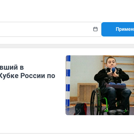
Примен
вший в
Кубке России по