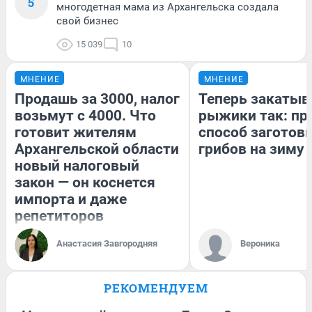
5
многодетная мама из Архангельска создала
свой бизнес
15 039
10
МНЕНИЕ
МНЕНИЕ
Продашь за 3000, налог
Теперь закаты
возьмут с 4000. Что
рыжики так: пр
готовит жителям
способ заготов
Архангельской области
грибов на зиму
новый налоговый
закон — он коснется
импорта и даже
репетиторов
Анастасия Завгородняя
Вероника
РЕКОМЕНДУЕМ