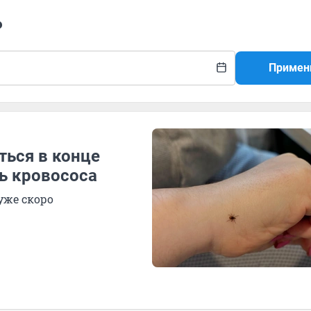
ь
Примен
ться в конце
ь кровососа
уже скоро