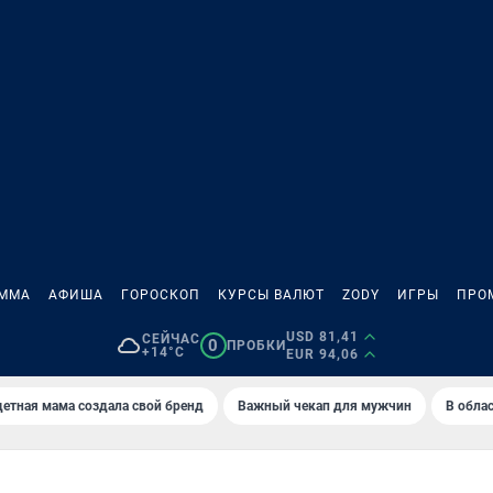
АММА
АФИША
ГОРОСКОП
КУРСЫ ВАЛЮТ
ZODY
ИГРЫ
ПРО
USD 81,41
СЕЙЧАС
0
ПРОБКИ
+14°C
EUR 94,06
етная мама создала свой бренд
Важный чекап для мужчин
В обла