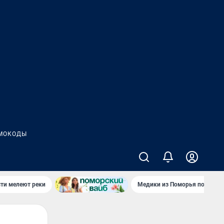
МОКОДЫ
сти мелеют реки
Медики из Поморья поехали 