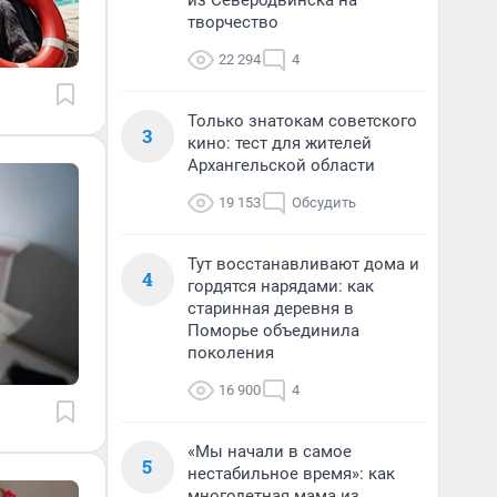
из Северодвинска на
творчество
22 294
4
Только знатокам советского
3
кино: тест для жителей
Архангельской области
19 153
Обсудить
Тут восстанавливают дома и
4
гордятся нарядами: как
старинная деревня в
Поморье объединила
поколения
16 900
4
«Мы начали в самое
5
нестабильное время»: как
многодетная мама из