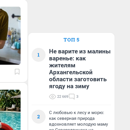
ТОП 5
Не варите из малины
1
варенье: как
жителям
Архангельской
области заготовить
ягоду на зиму
22 669
3
С любовью к лесу и морю:
2
как северная природа
вдохновляет молодую маму