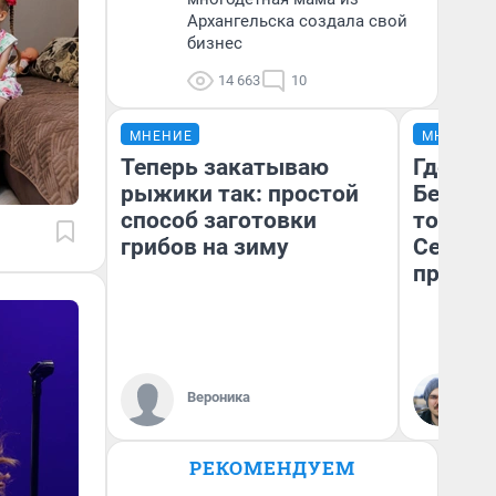
Архангельска создала свой
бизнес
14 663
10
МНЕНИЕ
МНЕНИЕ
Теперь закатываю
Где отд
рыжики так: простой
Белом 
способ заготовки
точки 
грибов на зиму
Северод
предел
Ил
Вероника
Ор
«Т
РЕКОМЕНДУЕМ