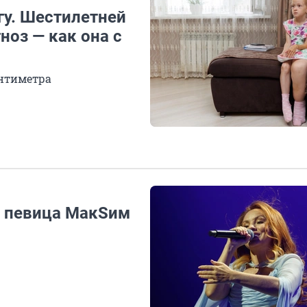
гу. Шестилетней
ноз — как она с
антиметра
 певица МакSим