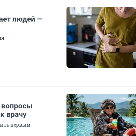
ает людей —
ия
е вопросы
 к врачу
быть первым