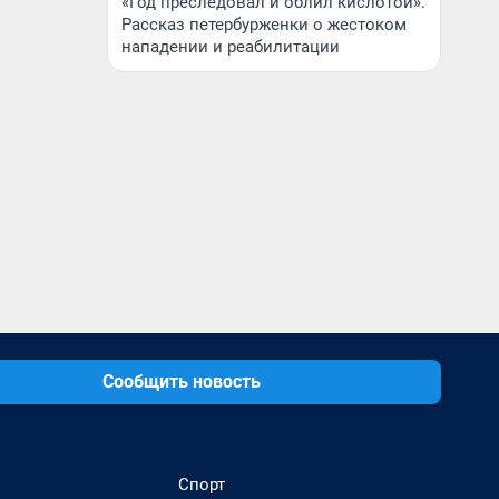
«Год преследовал и облил кислотой».
Рассказ петербурженки о жестоком
нападении и реабилитации
Сообщить новость
Спорт