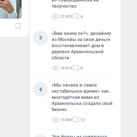
из Северодвинска на
творчество
22 425
4
«Вам зачем он?»: дизайнер
3
из Москвы за свои деньги
восстанавливает дом в
деревне Архангельской
области
18 519
8
«Мы начали в самое
4
нестабильное время»: как
многодетная мама из
Архангельска создала свой
бизнес
15 840
12
Эти фразы из советского