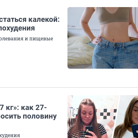
статься калекой:
похудения
болевания и пищевые
 кг»: как 27-
росить половину
охудения