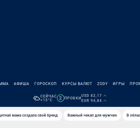
АММА
АФИША
ГОРОСКОП
КУРСЫ ВАЛЮТ
ZODY
ИГРЫ
ПРО
USD 82,17
СЕЙЧАС
2
ПРОБКИ
+15°C
EUR 94,84
етная мама создала свой бренд
Важный чекап для мужчин
В обла