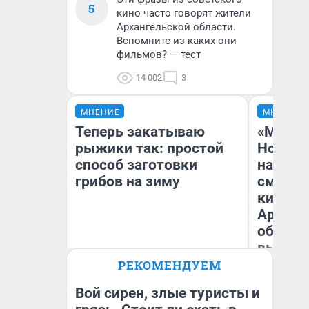
5
кино часто говорят жители
Архангельской области.
Вспомните из каких они
фильмов? — тест
14 002
3
МНЕНИЕ
МНЕНИЕ
Теперь закатываю
«Мы ви
рыжики так: простой
Нолана
способ заготовки
настро
грибов на зиму
смотре
киноте
Арханг
области
выгляд
РЕКОМЕНДУЕМ
Вероника
На
Вой сирен, злые туристы и