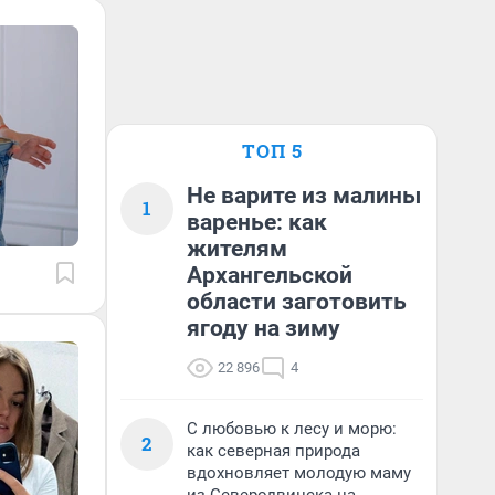
ТОП 5
Не варите из малины
1
варенье: как
жителям
Архангельской
области заготовить
ягоду на зиму
22 896
4
С любовью к лесу и морю:
2
как северная природа
вдохновляет молодую маму