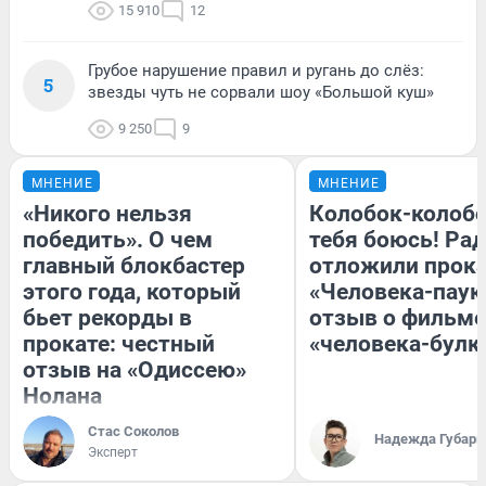
15 910
12
Грубое нарушение правил и ругань до слёз:
5
звезды чуть не сорвали шоу «Большой куш»
9 250
9
МНЕНИЕ
МНЕНИЕ
«Никого нельзя
Колобок-колобо
победить». О чем
тебя боюсь! Рад
главный блокбастер
отложили прок
этого года, который
«Человека-паук
бьет рекорды в
отзыв о фильме
прокате: честный
«человека-булк
отзыв на «Одиссею»
Нолана
Стас Соколов
Надежда Губарь
Эксперт