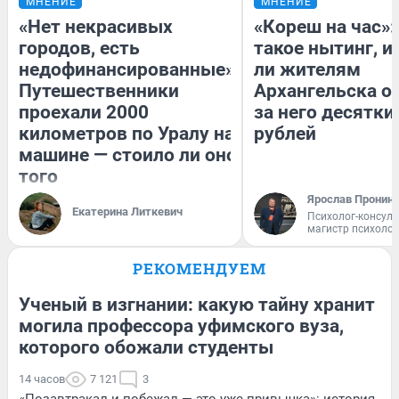
МНЕНИЕ
МНЕНИЕ
«Нет некрасивых
«Кореш на час»:
городов, есть
такое нытинг, и
недофинансированные».
ли жителям
Путешественники
Архангельска о
проехали 2000
за него десятки
километров по Уралу на
рублей
машине — стоило ли оно
того
Ярослав Пронин
Екатерина Литкевич
Психолог-консуль
магистр психоло
РЕКОМЕНДУЕМ
Ученый в изгнании: какую тайну хранит
могила профессора уфимского вуза,
которого обожали студенты
14 часов
7 121
3