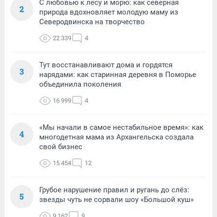
С любовью к лесу и морю: как северная
2
природа вдохновляет молодую маму из
Северодвинска на творчество
22 339
4
Тут восстанавливают дома и гордятся
3
нарядами: как старинная деревня в Поморье
объединила поколения
16 999
4
«Мы начали в самое нестабильное время»: как
4
многодетная мама из Архангельска создала
свой бизнес
15 454
12
Грубое нарушение правил и ругань до слёз:
5
звезды чуть не сорвали шоу «Большой куш»
9 162
9