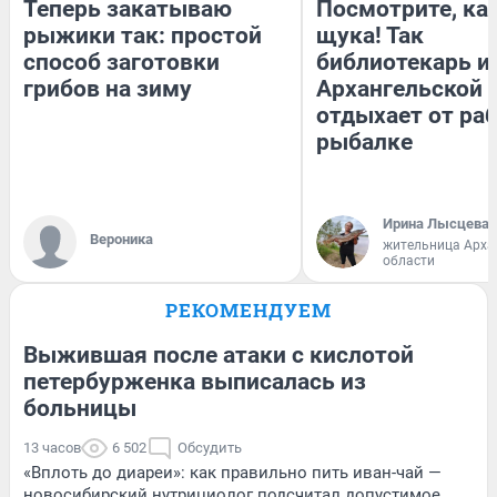
Теперь закатываю
Посмотрите, ка
рыжики так: простой
щука! Так
способ заготовки
библиотекарь и
грибов на зиму
Архангельской 
отдыхает от ра
рыбалке
Ирина Лысцева
Вероника
жительница Арха
области
РЕКОМЕНДУЕМ
Выжившая после атаки с кислотой
петербурженка выписалась из
больницы
13 часов
6 502
Обсудить
«Вплоть до диареи»: как правильно пить иван-чай —
новосибирский нутрициолог подсчитал допустимое