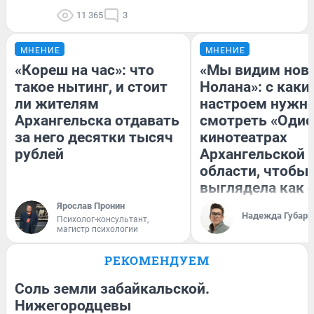
11 365
3
МНЕНИЕ
МНЕНИЕ
«Кореш на час»: что
«Мы видим нов
такое нытинг, и стоит
Нолана»: с каки
ли жителям
настроем нужн
Архангельска отдавать
смотреть «Одис
за него десятки тысяч
кинотеатрах
рублей
Архангельской
области, чтобы 
выглядела как 
Ярослав Пронин
Надежда Губарь
Психолог-консультант,
магистр психологии
РЕКОМЕНДУЕМ
Соль земли забайкальской.
Нижегородцевы