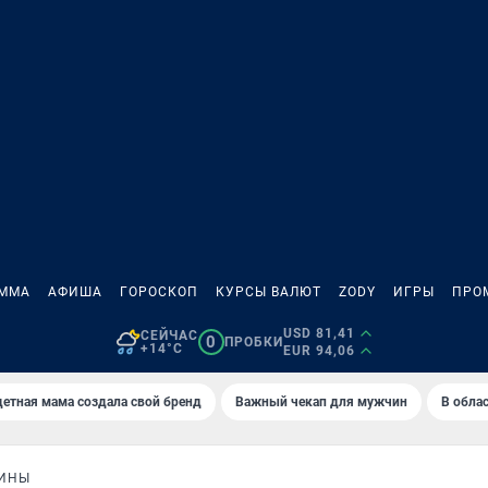
АММА
АФИША
ГОРОСКОП
КУРСЫ ВАЛЮТ
ZODY
ИГРЫ
ПРО
USD 81,41
СЕЙЧАС
0
ПРОБКИ
+14°C
EUR 94,06
етная мама создала свой бренд
Важный чекап для мужчин
В обла
РИНЫ