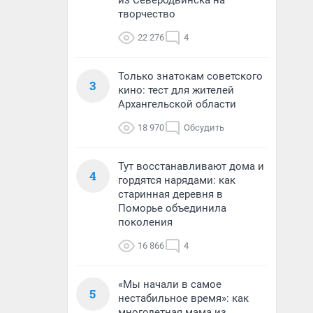
из Северодвинска на
творчество
22 276
4
Только знатокам советского
3
кино: тест для жителей
Архангельской области
18 970
Обсудить
Тут восстанавливают дома и
4
гордятся нарядами: как
старинная деревня в
Поморье объединила
поколения
16 866
4
«Мы начали в самое
5
нестабильное время»: как
многодетная мама из