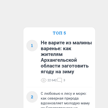
ТОП 5
Не варите из малины
1
варенье: как
жителям
Архангельской
области заготовить
ягоду на зиму
22 642
3
С любовью к лесу и морю:
2
как северная природа
вдохновляет молодую маму