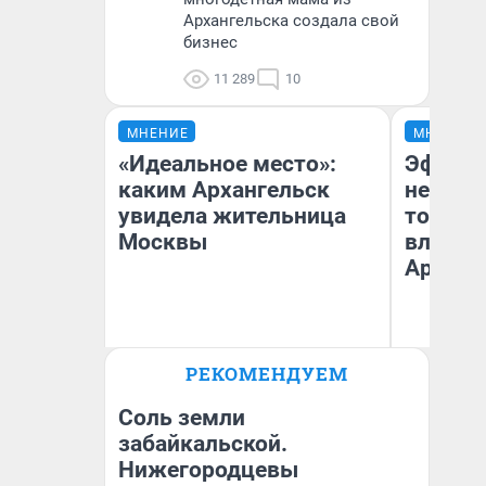
Архангельска создала свой
бизнес
11 289
10
МНЕНИЕ
МНЕНИЕ
«Идеальное место»:
Эффект
каким Архангельск
не сраз
увидела жительница
топлив
Москвы
влияет
Арханг
РЕКОМЕНДУЕМ
Ксения Подобедова
Дм
Соль земли
забайкальской.
Нижегородцевы