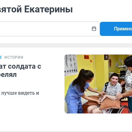
вятой Екатерины
Примен
Е
ИСТОРИИ
ат солдата с
релял
 лучше видеть и