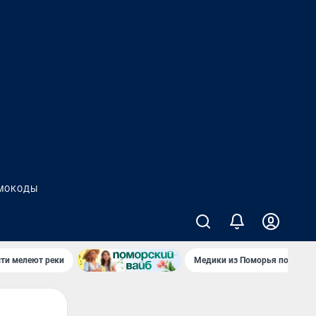
МОКОДЫ
сти мелеют реки
Медики из Поморья поехали 