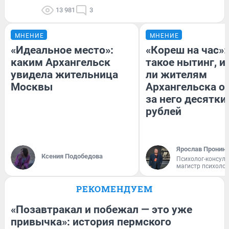
13 981
3
МНЕНИЕ
МНЕНИЕ
«Идеальное место»:
«Кореш на час»:
каким Архангельск
такое нытинг, и
увидела жительница
ли жителям
Москвы
Архангельска о
за него десятки
рублей
Ярослав Пронин
Ксения Подобедова
Психолог-консуль
магистр психоло
РЕКОМЕНДУЕМ
«Позавтракал и побежал — это уже
привычка»: история пермского