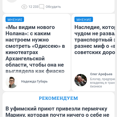
12 233
Обсудить
МНЕНИЕ
МНЕНИЕ
«Мы видим нового
Наследие, кото
Нолана»: с каким
чудом не разва
настроем нужно
транспортный э
смотреть «Одиссею» в
разнес миф о «
кинотеатрах
советских доро
Архангельской
области, чтобы она не
выглядела как фиаско
Олег Арефьев
Блогер, предприн
Надежда Губарь
владелец в тран
бизнесе
РЕКОМЕНДУЕМ
В уфимский приют привезли пермячку
Марину, которая почти ничего о себе не