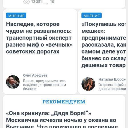
13 351
10
МНЕНИЕ
МНЕНИЕ
Наследие, которое
«Покупаешь кот
чудом не развалилось:
мешке»:
транспортный эксперт
предпринимате
разнес миф о «вечных»
рассказала, как
советских дорогах
самом деле уст
бизнес со скла
дешевых товар
Олег Арефьев
Наталья Шорохо
Блогер, предприниматель,
владелец в транспортном
Открыла кофейну
бизнесе
деньги соцразви
РЕКОМЕНДУЕМ
«Она крикнула: „Дядя Боря!“»
Москвичка исчезла ночью у океана во
Вьетнаме. Что произошло в последние