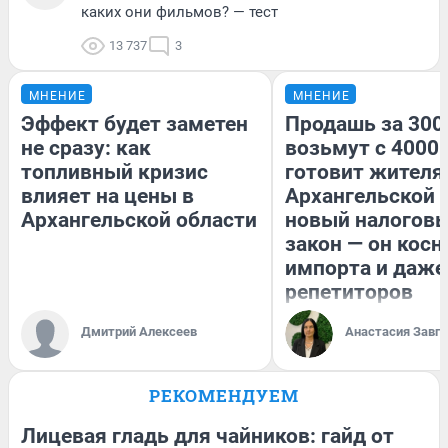
каких они фильмов? — тест
13 737
3
МНЕНИЕ
МНЕНИЕ
Эффект будет заметен
Продашь за 3000
не сразу: как
возьмут с 4000.
топливный кризис
готовит жител
влияет на цены в
Архангельской 
Архангельской области
новый налогов
закон — он косн
импорта и даже
репетиторов
Дмитрий Алексеев
Анастасия Завг
РЕКОМЕНДУЕМ
Лицевая гладь для чайников: гайд от