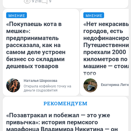
9 218
9
МНЕНИЕ
МНЕНИЕ
«Покупаешь кота в
«Нет некрасивы
мешке»:
городов, есть
предприниматель
недофинансиро
рассказала, как на
Путешественни
самом деле устроен
проехали 2000
бизнес со складами
километров по 
дешевых товаров
машине — стоил
того
Наталья Шорохова
Екатерина Литк
Открыла кофейную точку на
деньги соцразвития
РЕКОМЕНДУЕМ
«Позавтракал и побежал — это уже
привычка»: история пермского
марафонца Владимира Никитина — он