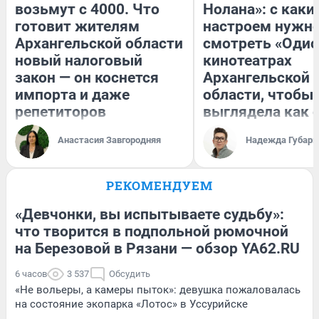
возьмут с 4000. Что
Нолана»: с каки
готовит жителям
настроем нужн
Архангельской области
смотреть «Одис
новый налоговый
кинотеатрах
закон — он коснется
Архангельской
импорта и даже
области, чтобы 
репетиторов
выглядела как 
Анастасия Завгородняя
Надежда Губарь
РЕКОМЕНДУЕМ
«Девчонки, вы испытываете судьбу»:
что творится в подпольной рюмочной
на Березовой в Рязани — обзор YA62.RU
6 часов
3 537
Обсудить
«Не вольеры, а камеры пыток»: девушка пожаловалась
на состояние экопарка «Лотос» в Уссурийске