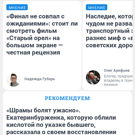
МНЕНИЕ
МНЕНИЕ
«Финал не совпал с
Наследие, кото
ожиданиями»: стоит ли
чудом не разва
смотреть фильм
транспортный э
«Старый орел» на
разнес миф о «
большом экране —
советских доро
честная рецензия
Олег Арефьев
Блогер, предприн
Надежда Губарь
владелец в тран
бизнесе
РЕКОМЕНДУЕМ
«Шрамы болят ужасно».
Екатеринбурженка, которую облили
кислотой по указке бывшего,
рассказала о своем восстановлении