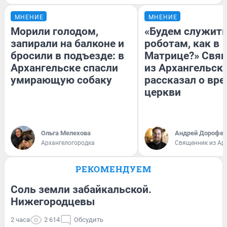
МНЕНИЕ
МНЕНИЕ
Морили голодом,
«Будем служит
запирали на балконе и
роботам, как в
бросили в подъезде: в
Матрице?» Свя
Архангельске спасли
из Архангельск
умирающую собаку
рассказал о вре
церкви
Ольга Мелехова
Андрей Дорофей
Архангелогородка
Священник из Ар
РЕКОМЕНДУЕМ
Соль земли забайкальской.
Нижегородцевы
2 часа
2 614
Обсудить