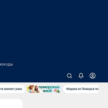
МОКОДЫ
сти мелеют реки
Медики из Поморья поехали 