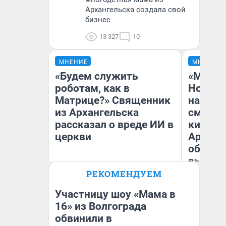
Архангельска создала свой
бизнес
13 327
10
МНЕНИЕ
МНЕНИЕ
«Будем служить
«Мы ви
роботам, как в
Нолана
Матрице?» Священник
настро
из Архангельска
смотре
рассказал о вреде ИИ в
киноте
церкви
Арханг
области
выгляд
РЕКОМЕНДУЕМ
Андрей Дорофейчев
На
Священник из Архангельска
Участницу шоу «Мама в
16» из Волгограда
обвинили в