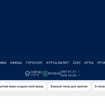
АММА
АФИША
ГОРОСКОП
КУРСЫ ВАЛЮТ
ZODY
ИГРЫ
ПРО
USD 81,41
СЕЙЧАС
0
ПРОБКИ
+13°C
EUR 94,06
етная мама создала свой бренд
Важный чекап для мужчин
В обла