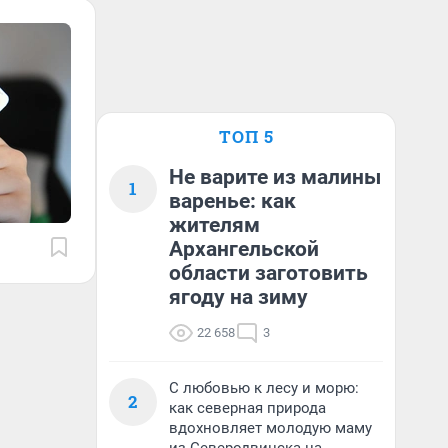
ТОП 5
Не варите из малины
1
варенье: как
жителям
Архангельской
области заготовить
ягоду на зиму
22 658
3
С любовью к лесу и морю:
2
как северная природа
вдохновляет молодую маму