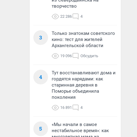
из Северодвинска на
творчество
22 286
4
Только знатокам советского
3
кино: тест для жителей
Архангельской области
19 096
Обсудить
Тут восстанавливают дома и
4
гордятся нарядами: как
старинная деревня в
Поморье объединила
поколения
16 891
4
«Мы начали в самое
5
нестабильное время»: как
многодетная мама из