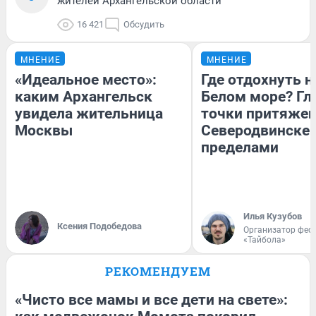
жителей Архангельской области
16 421
Обсудить
МНЕНИЕ
МНЕНИЕ
«Идеальное место»:
Где отдохнуть н
каким Архангельск
Белом море? Гл
увидела жительница
точки притяжен
Москвы
Северодвинске и
пределами
Илья Кузубов
Ксения Подобедова
Организатор фес
«Тайбола»
РЕКОМЕНДУЕМ
«Чисто все мамы и все дети на свете»: