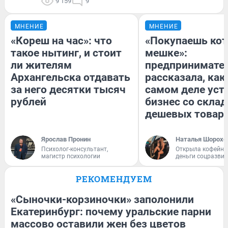
9 159
9
МНЕНИЕ
МНЕНИЕ
«Кореш на час»: что
«Покупаешь кот
такое нытинг, и стоит
мешке»:
ли жителям
предпринимате
Архангельска отдавать
рассказала, как
за него десятки тысяч
самом деле уст
рублей
бизнес со скла
дешевых товар
Ярослав Пронин
Наталья Шорохо
Психолог-консультант,
Открыла кофейну
магистр психологии
деньги соцразви
РЕКОМЕНДУЕМ
«Сыночки-корзиночки» заполонили
Екатеринбург: почему уральские парни
массово оставили жен без цветов